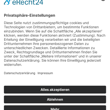
Kinder
Stiftung
Die Schaffrath Stiftung für Soziales stellt
Fördermittel für die Jugend- und Altenhilfe sowie für
das öffentliche Wohlfahrts- und Gesundheitswesen
in Mönchengladbach, Düsseldorf und Krefeld zur
Verfügung. [
…
]
Datenschutz
Cookie-Einstellungen