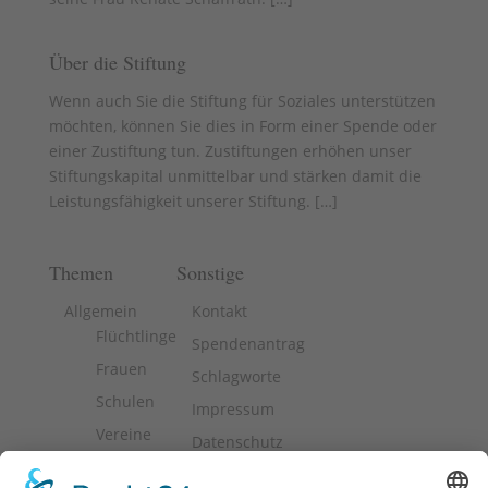
Über die Stiftung
Wenn auch Sie die Stiftung für Soziales unterstützen
möchten, können Sie dies in Form einer Spende oder
einer Zustiftung tun. Zustiftungen erhöhen unser
Stiftungskapital unmittelbar und stärken damit die
Leistungsfähigkeit unserer Stiftung. [
…
]
Themen
Sonstige
Allgemein
Kontakt
Flüchtlinge
Spendenantrag
Frauen
Schlagworte
Schulen
Impressum
Vereine
Datenschutz
Arbeitslosigkeit