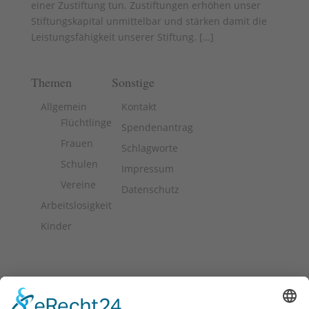
einer Zustiftung tun. Zustiftungen erhöhen unser
Stiftungskapital unmittelbar und stärken damit die
Leistungsfähigkeit unserer Stiftung. [
…
]
Themen
Sonstige
Allgemein
Kontakt
Flüchtlinge
Spendenantrag
Frauen
Schlagworte
Schulen
Impressum
Vereine
Datenschutz
Arbeitslosigkeit
Kinder
Stiftung