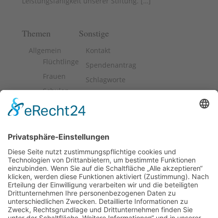
Leistungsfähigkeit unserer Stiftung. [
…
]
Themen
Sonstige
Allgemein
Kontakt
Flüchtlinge
Spendenantrag
Frauen
Schlagworte
Schulen
Impressum
Vereine
Datenschutz
Arbeitslosigkeit
Kinder
Stiftung
Die Schaffrath Stiftung für Soziales stellt
Fördermittel für die Jugend- und Altenhilfe sowie für