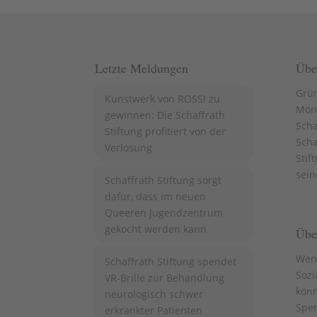
Letzte Meldungen
Übe
Grün
Kunstwerk von ROSSI zu
Mön
gewinnen: Die Schaffrath
Scha
Stiftung profitiert von der
Scha
Verlosung
Stif
sein
Schaffrath Stiftung sorgt
dafür, dass im neuen
Queeren Jugendzentrum
gekocht werden kann
Über
Wenn
Schaffrath Stiftung spendet
Sozi
VR-Brille zur Behandlung
könn
neurologisch schwer
Spen
erkrankter Patienten