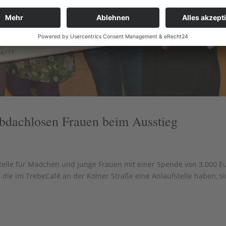
obdachlosen Frauen beim Ausstieg
fstelle für Mädchen und junge Frauen mit einer Spende von 3.000 
ie im TrebeCafé an der Kölner Straße eine Anlaufstelle haben, s