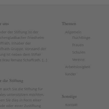
r uns
Themen
der der Stiftung ist der
Allgemein
chengladbacher Friedhelm
Flüchtlinge
ffrath, Inhaber der
Frauen
ffrath Gruppe. Vorstand der
Schulen
tung ist neben dem Stifter
Vereine
e Frau Renate Schaffrath. [
…
]
Arbeitslosigkeit
Kinder
 die Stiftung
 auch Sie die Stiftung für
ales unterstützen möchten,
Sonstige
en Sie dies in Form einer
Kontakt
de oder einer Zustiftung