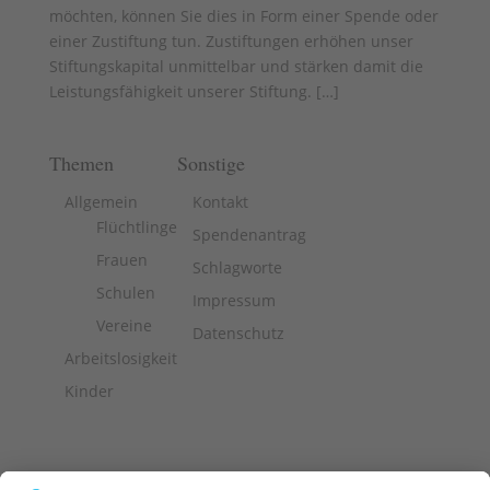
möchten, können Sie dies in Form einer Spende oder
einer Zustiftung tun. Zustiftungen erhöhen unser
Stiftungskapital unmittelbar und stärken damit die
Leistungsfähigkeit unserer Stiftung. [
…
]
Themen
Sonstige
Allgemein
Kontakt
Flüchtlinge
Spendenantrag
Frauen
Schlagworte
Schulen
Impressum
Vereine
Datenschutz
Arbeitslosigkeit
Kinder