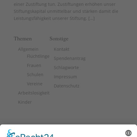
einer Zustiftung tun. Zustiftungen erhöhen unser
Stiftungskapital unmittelbar und stärken damit die
Leistungsfähigkeit unserer Stiftung. [
…
]
Themen
Sonstige
Allgemein
Kontakt
Flüchtlinge
Spendenantrag
Frauen
Schlagworte
Schulen
Impressum
Vereine
Datenschutz
Arbeitslosigkeit
Kinder
Stiftung