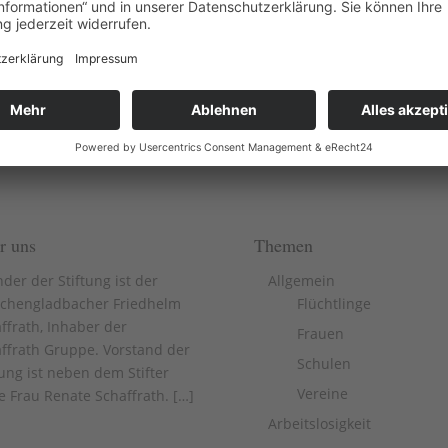
er 5.000 Euro kann die Theodor-Heuss-Schule das Angebot eines
Heuss-Schule im Ortsteil Stahldorf muss den Schulbetrieb im Zug
..
r uns
Themen
der der Stiftung ist der
Allgemein
chengladbacher Friedhelm
Flüchtlinge
ffrath, Inhaber der
Frauen
ffrath Gruppe. Vorstand der
Schulen
tung ist neben dem Stifter
Vereine
e Frau Renate Schaffrath. [
…
]
Arbeitslosigkeit