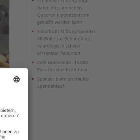
Schaffrath Stiftung sorgt
dafür, dass im neuen
Queeren Jugendzentrum
gekocht werden kann
Schaffrath Stiftung spendet
VR-Brille zur Behandlung
neurologisch schwer
erkrankter Patienten
Café Grenzenlos: 10.000
Euro für eine Institution
Sponsor beim pro multis
Spendenlauf