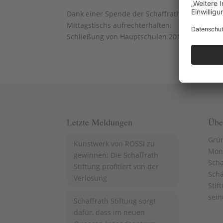
Dank einer Spende der Schaffrath Stiftung üb
Mittagstischs aufrechterhalten. Die Theodor-
Schließung von Hauptschulen 2015 einstellen..
Letzte Meldungen
Übe
Grün
Kunstwerk von ROSSI zu
Mön
gewinnen: Die Schaffrath
Scha
Stiftung profitiert von der
Scha
Verlosung
Stif
sein
Schaffrath Stiftung sorgt
dafür, dass im neuen