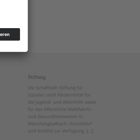
e der
Stiftung
Die Schaffrath Stiftung für
Soziales stellt Fördermittel für
die Jugend- und Altenhilfe sowie
für das öffentliche Wohlfahrts-
und Gesundheitswesen in
Mönchengladbach, Düsseldorf
und Krefeld zur Verfügung. [
…
]