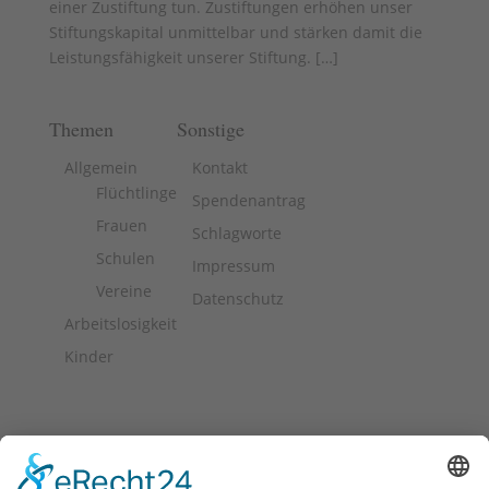
einer Zustiftung tun. Zustiftungen erhöhen unser
Stiftungskapital unmittelbar und stärken damit die
Leistungsfähigkeit unserer Stiftung. [
…
]
Themen
Sonstige
Allgemein
Kontakt
Flüchtlinge
Spendenantrag
Frauen
Schlagworte
Schulen
Impressum
Vereine
Datenschutz
Arbeitslosigkeit
Kinder
Stiftung