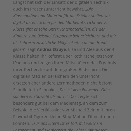
Längst hat sich der Einsatz der digitalen Technik
auch im Präsenzunterricht bewährt. „
Die
Klassenpläne und Material für die Schüler stellen wir
digital bereit. Schon für den Matheunterricht der 2.
Klasse gibt es tolle Unterrichtsmaterialien, die den
Kindern zum Beispiel Gruppenarbeit erleichtern und mir
als Lehrerin zusätzliche Möglichkeiten an die Hand
geben
“, sagt
Andrea Struye
. Elsa und Alea aus der 4.
Klasse halten ihr Referat über Rothirsche jetzt vom
iPad aus und zeigen ihren Mitschülern das Ergebnis
ihrer Recherche auf dem großen Bildschirm. Die
digitalen Medien bereichern den Unterricht,
ersetzen aber andere Lernmethoden nicht, betont
Schulleiterin Schöpke: „
Das ist kein Entweder- Oder
sondern ein Sowohl-als auch.
“ Das zeigte sich
besonders gut bei dem Medientag, an dem zum
Beispiel die Viertklässler von Michael Zein mit ihren
Playmobil-Figuren kleine Stop-Motion-Filme drehen
konnten. „
Für uns Eltern ist es toll, mit welchem
Engagement und Pioniergeist die Lehrer mit diesem