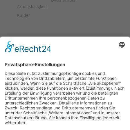
Arbeitslosigkeit
Kinder
Stiftung
Die Schaffrath Stiftung für Soziales stellt
Fördermittel für die Jugend- und Altenhilfe sowie für
das öffentliche Wohlfahrts- und Gesundheitswesen
in Mönchengladbach, Düsseldorf und Krefeld zur
Verfügung. [
…
]
Datenschutz