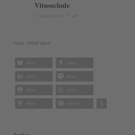
Vitusschule
1 Datei(en)
571.71 KB
Fotos: Detlef Ilgner
teilen
teilen
teilen
teilen
teilen
teilen
teilen
merken
Suchen