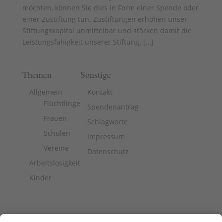
möchten, können Sie dies in Form einer Spende oder
einer Zustiftung tun. Zustiftungen erhöhen unser
Stiftungskapital unmittelbar und stärken damit die
Leistungsfähigkeit unserer Stiftung. [
…
]
Themen
Sonstige
Allgemein
Kontakt
Flüchtlinge
Spendenantrag
Frauen
Schlagworte
Schulen
Impressum
Vereine
Datenschutz
Arbeitslosigkeit
Kinder