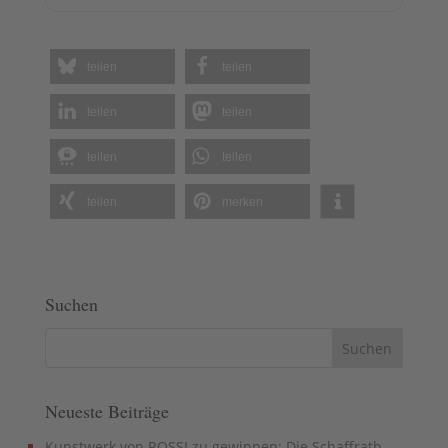
teilen
teilen
teilen
teilen
teilen
teilen
teilen
merken
Suchen
Neueste Beiträge
Kunstwerk von ROSSI zu gewinnen: Die Schaffrath